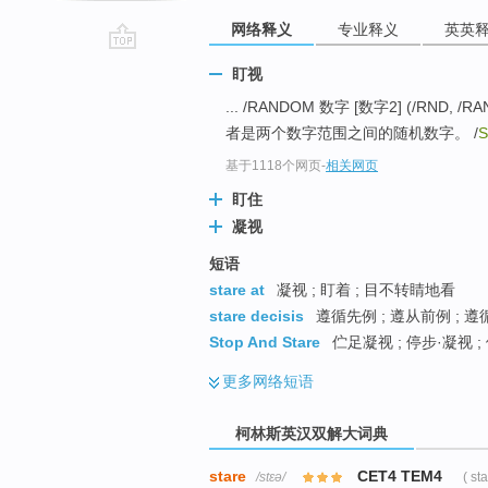
网络释义
专业释义
英英
go
盯视
top
... /RANDOM 数字 [数字2] (/
者是两个数字范围之间的随机数字。 /
S
基于1118个网页
-
相关网页
盯住
凝视
短语
stare at
凝视 ; 盯着 ; 目不转睛地看
stare decisis
遵循先例 ; 遵从前例 ; 
Stop And Stare
伫足凝视 ; 停步·凝视 ;
更多
网络短语
柯林斯英汉双解大词典
stare
CET4 TEM4
/stɛə/
( st