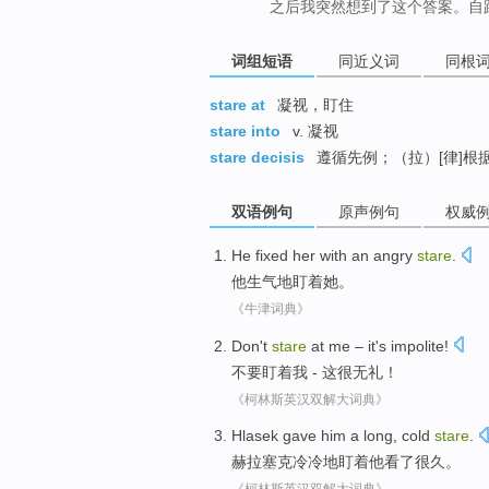
之后我突然想到了这个答案。自
词组短语
同近义词
同根
stare at
凝视，盯住
stare into
v. 凝视
stare decisis
遵循先例；（拉）[律]根
双语例句
原声例句
权威
He
fixed
her
with an angry
stare
.
他
生气
地盯着
她
。
《牛津词典》
Don't
stare
at
me
–
it
's impolite
!
不要
盯
着
我
-
这
很
无礼！
《柯林斯英汉双解大词典》
Hlasek
gave
him
a long
, cold
stare
.
赫拉
塞克冷冷地
盯着
他
看了
很久
。