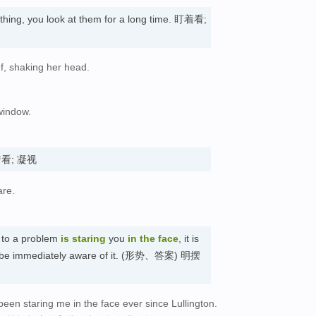
ing, you look at them for a long time. 盯着看;
ef, shaking her head.
。
window.
盯着看; 凝视
are.
。
r to a problem
is staring
you
in the face
, it is
ot be immediately aware of it. (形势、答案) 明摆
been staring me in the face ever since Lullington.