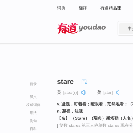
词典
翻译
有道精品课
中
有道 - 网易旗下搜索
stare
目录
英
[steə(r)]
美
[ster]
释义
v. 凝视，盯着看；瞪眼看，茫然地看；
权威词典
n. 凝视，注视
用法
【名】 （Stare）（瑞典）斯塔勒（人名
例句
[ 复数 stares 第三人称单数 stares 现在分词 
百科