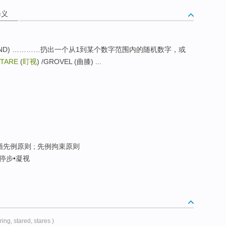
释义
RND, /RAND) …………扔出一个从1到某个数字范围内的随机数字，或
TARE
(
盯视
) /GROVEL (曲膝) ...
遵循先例原则 ; 先例拘束原则
 停步•凝视
aring, stared, stares )