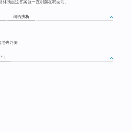
路林顿起这答案就一直明摆在我面前。
词
词语辨析
据过去判例
例句