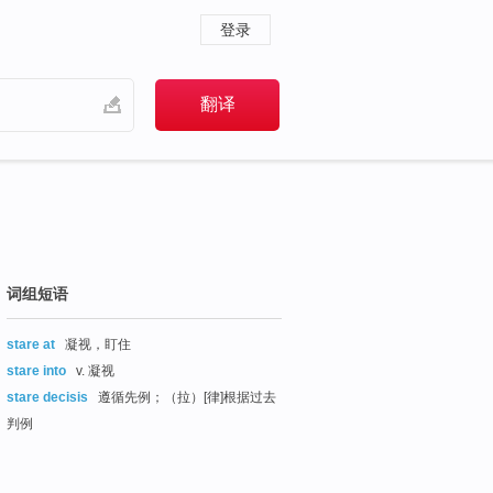
登录
词组短语
stare at
凝视，盯住
stare into
v. 凝视
stare decisis
遵循先例；（拉）[律]根据过去
判例