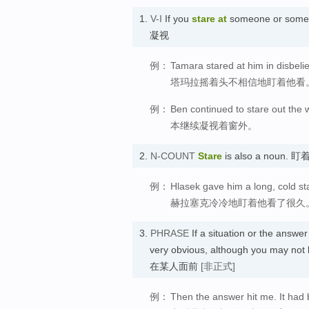
1.
V-I
If you
stare
at
someone or someth
凝视
例：
Tamara stared at him in disbeli
塔玛拉摇着头不相信地盯着他看
例：
Ben continued to stare out the 
本继续凝视着窗外。
2.
N-COUNT
Stare
is also a noun. 
例：
Hlasek gave him a long, cold st
赫拉塞克冷冷地盯着他看了很久
3.
PHRASE
If a situation or the answe
very obvious, although you may n
在某人面前
[非正式]
例：
Then the answer hit me. It had 