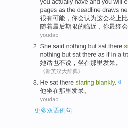
you
actually
have
and
you
will 
pages
as
the deadline
draws ne
很
有可能，
你
会
认为
这会
花上
比
随着
最后
期限的临近，你
最终
会
youdao
She
said
nothing
but
sat
there
s
nothing but sat there as if in a t
她
话
也不说
，
坐在
那里
发呆
。
《新英汉大辞典》
He
sat
there
staring
blankly
.
他
坐在
那里
发呆
。
youdao
更多双语例句