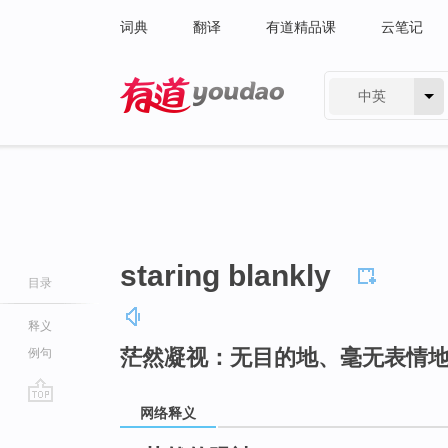
词典
翻译
有道精品课
云笔记
中英
有道 - 网易旗下搜索
staring blankly
目录
释义
茫然凝视：无目的地、毫无表情
例句
网络释义
go
top