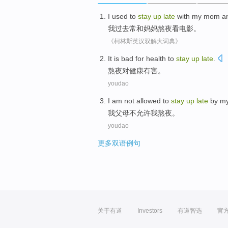
I
used
to
stay
up
late
with
my mom
a
我
过去
常
和
妈妈
熬夜
看
电影。
《柯林斯英汉双解大词典》
I
t is bad for health to
stay
up
late
.
熬
夜对健康有害。
youdao
I
am not allowed to
stay
up
late
by my
我
父母不允许我熬夜。
youdao
更多双语例句
关于有道
Investors
有道智选
官