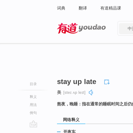
词典
翻译
有道精品课
中
有道 - 网易旗下搜索
stay up late
目录
美
[steɪ ʌp leɪt]
释义
熬夜，晚睡：指在通常的睡眠时间之后仍
用法
例句
网络释义
go
开夜车