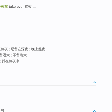
开夜车
take over 接收 ...
熬夜 ; 逗留在深夜 ; 晚上熬夜
留迟太 ; 不留晚太
; 我在熬夜中
例句