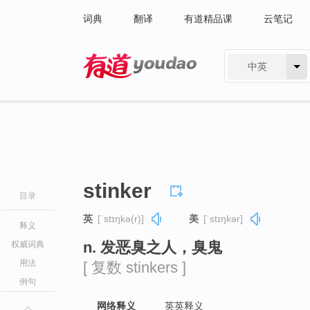
词典
翻译
有道精品课
云笔记
中英
有道 - 网易旗下搜索
stinker
目录
英
[ˈstɪŋkə(r)]
美
[ˈstɪŋkər]
释义
n. 发恶臭之人，臭鬼
权威词典
用法
[ 复数 stinkers ]
例句
网络释义
英英释义