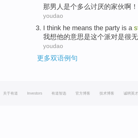
那
男人是个
多么
讨厌的家伙啊！
youdao
I
think
he
means
the
party
is
a
s
我
想
他
的
意思
是
这个
派对
是
很
无
youdao
更多双语例句
关于有道
Investors
有道智选
官方博客
技术博客
诚聘英