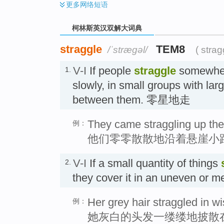
更多
网络短语
柯林斯英汉双解大词典
straggle
TEM8
/ˈstræɡəl/
( strag
V-I
If people
straggle
somewher
1.
slowly, in small groups with larg
between them. 零星地走
They came straggling up the c
例：
他们零零散散地沿着悬崖小
V-I
If a small quantity of things
2.
they cover it in an uneven 
Her grey hair straggled in w
例：
她灰白的头发一缕缕地披散