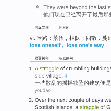
They were beyond the last s
例：
他们现在已经离开了最后那
同近义词
同根词
vi. 迷路；落伍，掉队；四散，蔓
lose oneself
,
lose one's way
双语例句
权威例句
A
straggle
of
crumbling
building
side village
.
一些
散乱
的
摇摇欲坠
的
建筑
便是
youdao
Over
the next
couple
of
days
w
Scottish
islands
,
a
straggle
of
G