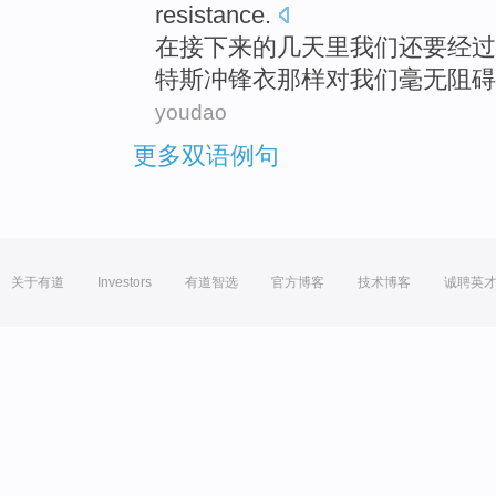
resistance
.
在
接下来
的
几天里
我们
还要
经过
特斯冲锋衣那样
对
我们
毫无
阻碍
youdao
更多双语例句
关于有道
Investors
有道智选
官方博客
技术博客
诚聘英