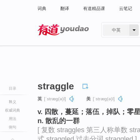
词典
翻译
有道精品课
云笔记
中英
有道 - 网易旗下搜索
straggle
目录
英
[ˈstræɡ(ə)l]
美
[ˈstræɡ(ə)l]
释义
v. 四散，蔓延；落伍，掉队；零
权威词典
用法
n. 散乱的一群
例句
[ 复数 straggles 第三人称单数 stra
式 straggled 过去分词 straggled ]