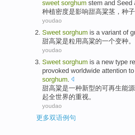
sweet
sorghum
stem
and
Seed
种植
密度
是
影响
甜
高粱
茎
，
种子
youdao
Sweet
sorghum
is
a
variant
of
g
甜
高粱
是
粒
用高粱
的
一个
变种
。
youdao
Sweet
sorghum
is
a
new type
r
provoked
worldwide
attention to
sorghum
.
甜
高粱
是
一种
新型
的
可再生
能源
起
全世界
的
重视
。
youdao
更多双语例句