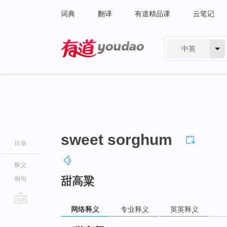
词典
翻译
有道精品课
云笔记
中英
有道 - 网易旗下搜索
sweet sorghum
目录
释义
甜高粱
例句
网络释义
专业释义
英英释义
go
top