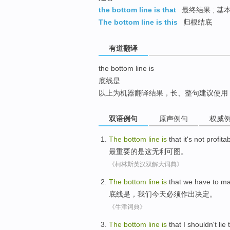
top
the bottom line is that
最终结果 ; 基本
The bottom line is this
归根结底
有道翻译
the bottom line is
底线是
以上为机器翻译结果，长、整句建议使用
双语例句
原声例句
权威
The
bottom
line
is
that it
's
not profita
最
重要的
是
这
无
利可图。
《柯林斯英汉双解大词典》
The
bottom
line
is
that
we
have to
ma
底线
是
，
我们
今天
必须
作出
决定
。
《牛津词典》
T
he
bottom
line
is
that I shouldn't lie 