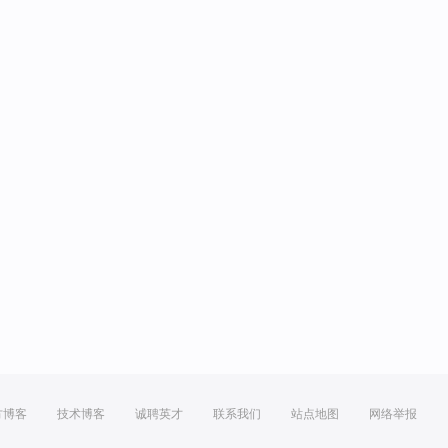
方博客
技术博客
诚聘英才
联系我们
站点地图
网络举报