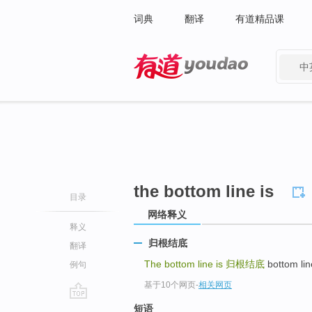
词典
翻译
有道精品课
中
有道 - 网易旗下搜索
the bottom line is
目录
网络释义
释义
归根结底
翻译
The bottom line is
归根结底
bottom
例句
基于10个网页
-
相关网页
go
短语