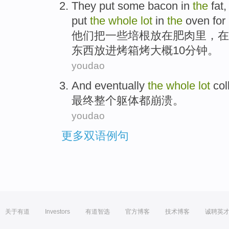
They
put
some
bacon
in
the
fat
put
the
whole
lot
in
the
oven
for
他们
把
一些
培根
放在
肥肉
里，
在
东西
放进
烤箱
烤
大概
10分钟。
youdao
And eventually
the
whole
lot
col
最终
整个
躯体
都崩溃。
youdao
更多双语例句
关于有道
Investors
有道智选
官方博客
技术博客
诚聘英