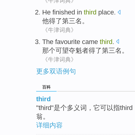
《牛津词典》
He
finished
in
third
place
.
他
得了
第三
名
。
《牛津词典》
The
favourite
came
third
.
那个
可望夺魁者
得了
第三名
。
《牛津词典》
更多双语例句
百科
third
"third"是个多义词，它可以指th
翁。
详细内容