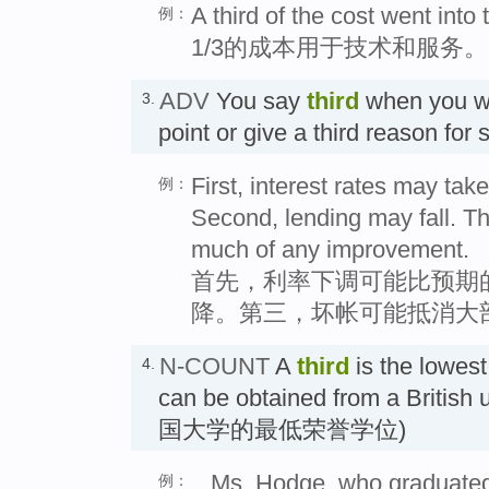
A third of the cost went into
例：
1/3的成本用于技术和服务。
ADV
You say
third
when you wa
3.
point or give a third reason f
First, interest rates may take
例：
Second, lending may fall. Th
much of any improvement.
首先，利率下调可能比预期
降。第三，坏帐可能抵消大
N-COUNT
A
third
is the lowes
4.
can be obtained from a Britis
国大学的最低荣誉学位)
...Ms. Hodge, who graduated 
例：