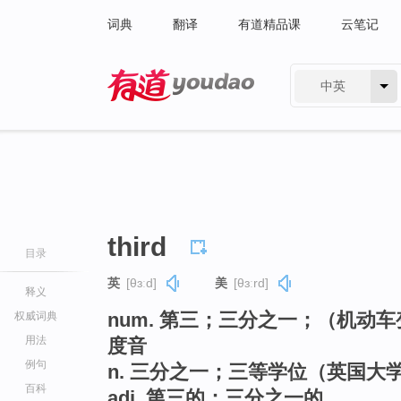
词典
翻译
有道精品课
云笔记
中英
有道 - 网易旗下搜索
third
目录
英
[θɜːd]
美
[θɜːrd]
释义
num. 第三；三分之一；（机动
权威词典
用法
度音
例句
n. 三分之一；三等学位（英国
百科
adj. 第三的；三分之一的