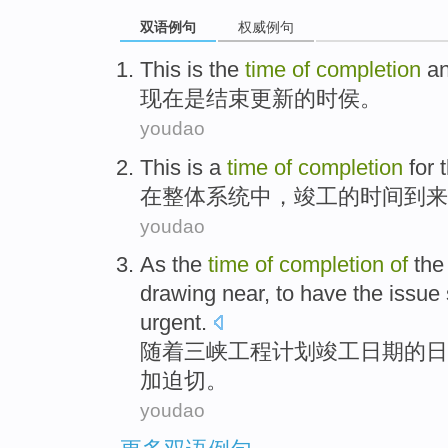
双语例句
权威例句
This
is
the
time
of
completion
a
现在
是
结束
更新
的
时侯
。
youdao
This
is a
time
of
completion
for 
在
整体
系统
中
，
竣工
的
时间
到来
youdao
As the
time
of
completion
of
th
drawing near
, to have the issue
urgent
.
随着
三峡
工程计划
竣工
日期
的
日
加迫切。
youdao