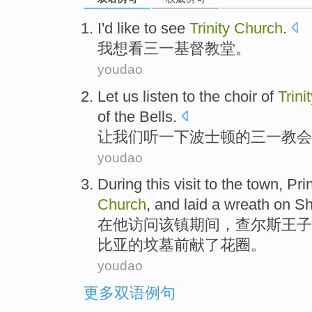
I
'd like to
see
Trinity
Church
.
我
想
看
三一基督
教堂
。
youdao
Let
us
listen to
the
choir
of
Trini
of the
Bells
.
让
我们
听
一下
波士顿
的
三一
教会
youdao
During
this
visit to
the town
,
Pri
Church
,
and
laid a wreath
on
Sh
在
他
访问
该镇
期间，
查尔斯
王子
比亚
的
坟墓前
献了
花圈
。
youdao
更多双语例句