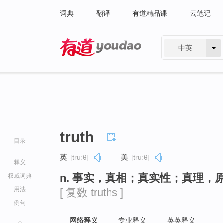
词典
翻译
有道精品课
云笔记
中英
有道 - 网易旗下搜索
truth
目录
英
[truːθ]
美
[truːθ]
释义
n. 事实，真相；真实性；真理，
权威词典
用法
[ 复数 truths ]
例句
网络释义
专业释义
英英释义