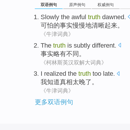
双语例句
原声例句
权威例句
Slowly
the
awful
truth
dawned
.
可怕
的
事实
慢慢
地清晰起来。
《牛津词典》
The
truth
is subtly
different
.
事实
略有
不同
。
《柯林斯英汉双解大词典》
I
realized
the
truth
too late
.
我
知道
真相
太晚
了。
《牛津词典》
更多双语例句