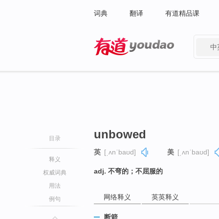
词典
翻译
有道精品课
中
有道 - 网易旗下搜索
unbowed
目录
英
[ˌʌnˈbaʊd]
美
[ˌʌnˈbaʊd]
释义
adj. 不弯的；不屈服的
权威词典
用法
网络释义
英英释义
例句
断箭