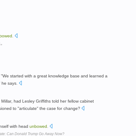
bowed
.
服。
"We started with a great knowledge base and learned a
" he says.
Millar, had Lesley Griffiths told her fellow cabinet
oned to "articulate" the case for change?
mself with head
unbowed
.
icate: Can Donald Trump Go Away Now?