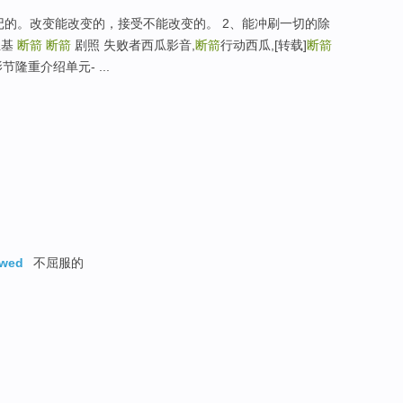
记的。改变能改变的，接受不能改变的。 2、能冲刷一切的除
圣基
断箭
断箭
剧照 失败者西瓜影音,
断箭
行动西瓜,[转载]
断箭
节隆重介绍单元- ...
owed
不屈服的