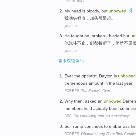
《牛津词典》
My
head is
bloody
,
but
unbowed
.
我
满头
鲜血
，
却
头颅
昂起
。
youdao
He
fought on
,
broken - bladed
but
un
他
战斗
不止，
剑
都折断了，仍然不屈
youdao
更多双语例句
Ever the optimist, Dayton is
unbowed
tremendous amount in the last year, 
FORBES:
The Eparty's Over
Why then, asked an
unbowed
Darren 
members he'd actually been commissi
BBC:
'No conniving' and 'no conspiracy'
So Trump continues to embarrass hi
FORBES:
Obama's Long-Form Birth Certif