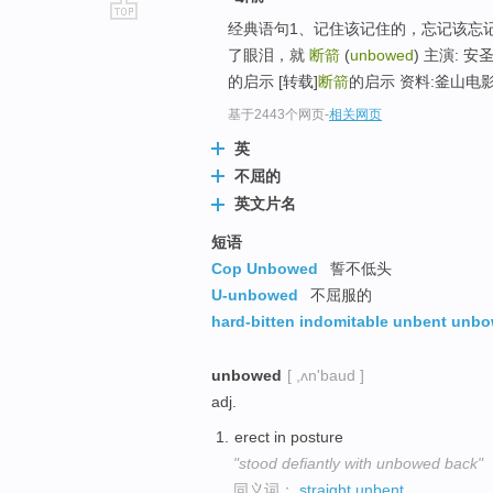
经典语句1、记住该记住的，忘记该忘
go
了眼泪，就
断箭
(
unbowed
) 主演: 安
top
的启示 [转载]
断箭
的启示 资料:釜山电影
基于2443个网页
-
相关网页
英
不屈的
英文片名
短语
Cop Unbowed
誓不低头
U-unbowed
不屈服的
hard-bitten indomitable unbent unb
unbowed
[ ,ʌn'baud ]
adj.
erect in posture
"stood defiantly with unbowed back"
同义词：
straight
unbent