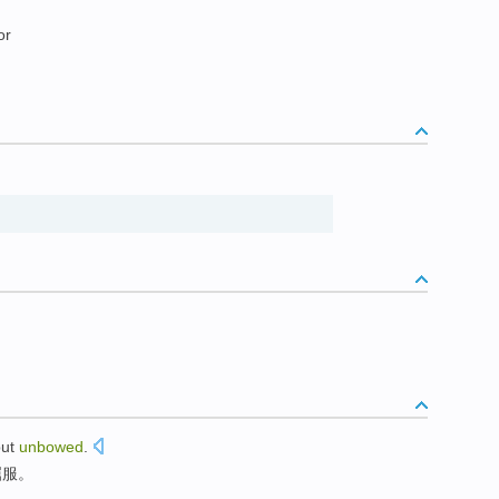
or
ut
unbowed
.
屈服
。