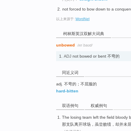
not forced to bow down to a conquer
以上来源于:
WordNet
柯林斯英汉双解大词典
unbowed
/ʌnˈbaʊd/
1.
ADJ
not bowed or bent 不弯的
同近义词
adj. 不弯的；不屈服的
hard-bitten
双语例句
权威例句
The
losing team
left
the field
bloody b
那
支队
离开
球场
，虽尝败绩，
却
并未