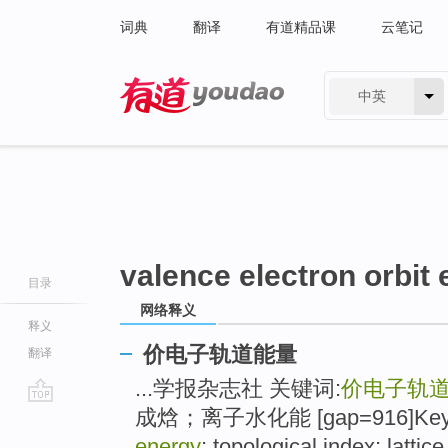
词典
翻译
有道精品课
云笔记
中英
有道 - 网易旗下搜索
valence electron orbit
目录
网络释义
释义
价电子轨道能量
翻译
...学报杂志社 关键词:
价电子轨
成焓；离子水化能 [gap=916]Key 
go
top
energy
; topological index; lattic