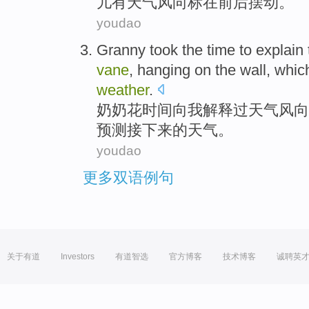
儿
有天气风向标在前后
摆动
。
youdao
Granny
took
the
time
to
explain
vane
,
hanging
on
the wall
,
whic
weather
.
奶奶
花
时间
向
我解释
过
天气
风向
预测
接下来
的
天气。
youdao
更多双语例句
关于有道
Investors
有道智选
官方博客
技术博客
诚聘英