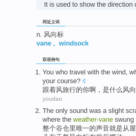
It is used to show the directi
同近义词
n. 风向标
vane
,
windsock
双语例句
You
who
travel
with
the wind
,
w
your
course
?
跟着
风
旅行
的
你
啊，
是什么
风向
youdao
The
only
sound
was
a
slight
scr
where
the
weather-vane
swung
整个谷仓里
唯一
的
声音
就是
从
屋