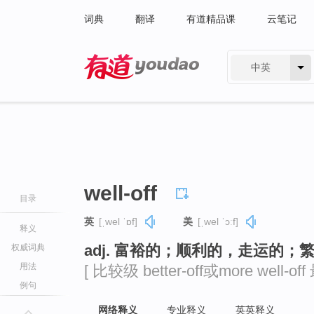
词典
翻译
有道精品课
云笔记
中英
有道 - 网易旗下搜索
well-off
目录
英
[ˌwel ˈɒf]
美
[ˌwel ˈɔːf]
释义
adj. 富裕的；顺利的，走运的；
权威词典
用法
[ 比较级 better-off或more well-off 
例句
网络释义
专业释义
英英释义