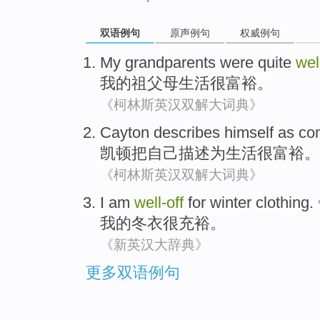
双语例句
原声例句
权威例句
My
grandparents were
quite
wel
我
的
祖父母
生活
很
富裕
。
《柯林斯英汉双解大词典》
Cayton
describes
himself
as
com
凯顿把
自己
描述
为
生活很
富裕
。
《柯林斯英汉双解大词典》
I
am
well-off
for winter clothing
.
我
的
冬衣
很充裕。
《新英汉大辞典》
更多双语例句