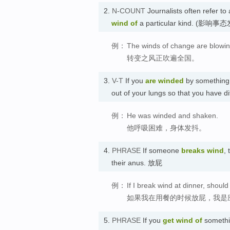
2.
N-COUNT
Journalists often refer to 
wind
of
a particular kind. (影
例：
The winds of change are blowin
转变之风正吹遍全国。
3.
V-T
If you
are winded
by something 
out of your lungs so that you have d
例：
He was winded and shaken.
他呼吸困难，身体发抖。
4.
PHRASE
If someone
breaks wind
,
their anus. 放屁
例：
If I break wind at dinner, shou
如果我在用餐的时候放屁，我是
5.
PHRASE
If you
get wind of
somethin