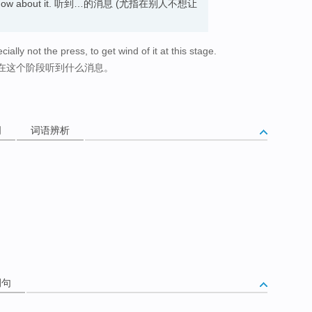
u to know about it. 听到…的消息 (尤指在别人不想让
ially not the press, to get wind of it at this stage.
在这个阶段听到什么消息。
词
词语辨析
例句