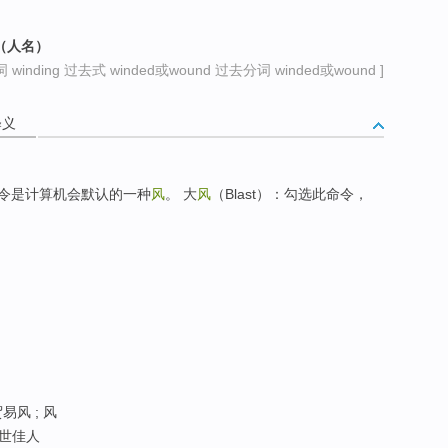
（人名）
winding 过去式 winded或wound 过去分词 winded或wound ]
释义
令是计算机会默认的一种
风
。 大
风
（Blast）：勾选此命令，
易风 ; 风
浊世佳人