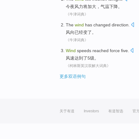
今夜
风力
将
加大
，气温下降。
《牛津词典》
The
wind
has
changed
direction.
风向
已经
变了
。
《牛津词典》
Wind
speeds
reached
force
five
.
风速
达到了
5
级。
《柯林斯英汉双解大词典》
更多双语例句
关于有道
Investors
有道智选
官