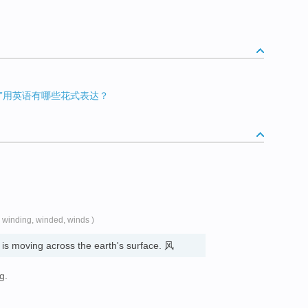
誓”用英语有哪些花式表达？
( winding, winded, winds )
at is moving across the earth's surface. 风
g.