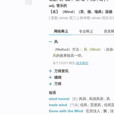
adj. 管乐的
go
【名】 （Wind）（英、德、瑞典）温德
top
[ 复数 winds 第三人称单数 winds 现在分词 
网络释义
专业释义
英英
风
（Method）方法：
风
（
Wind
）：此命
风
的效果较高一些。
基于1518个网页
-
相关网页
万得资讯
缠绕
万得
短语
wind tunnel
[航]
风洞 ; 风洞风洞 ; 风
trade wind
[气象]
信风 ; 贸易风 ; 信风贸
Gone with the Wind
乱世佳人 ; 飘 ; 