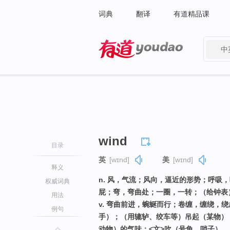
词典
翻译
有道精品课
中
有道 - 网易旗下搜索
wind
目录
英
[wɪnd]
美
[wɪnd]
释义
n. 风，气流；风向，逼近的形势；呼吸
权威词典
屁；弯，弯曲处；一圈，一转；（给钟表
用法
v. 弯曲前进，蜿蜒而行；卷缠，缠绕，
例句
手）；（用辘轳、绞车等）吊起（某物）
动物）的气味；<文>吹（号角，哨子）