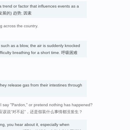
a trend or factor that influences events as a
响事态发展的) 趋势; 因素
g across the country.
such as a blow, the air is suddenly knocked
ifficulty breathing for a short time. 呼吸困难
 they release gas from their intestines through
ld I say "Pardon," or pretend nothing has happened?
应该说“对不起”，还是假装什么事情都没发生？
g, you hear about it, especially when