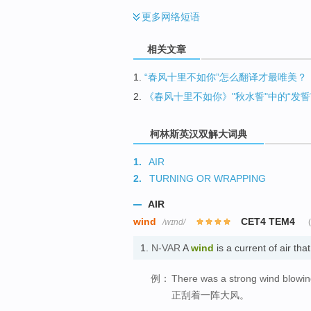
更多
网络短语
相关文章
1.
“春风十里不如你”怎么翻译才最唯美？
2.
《春风十里不如你》"秋水誓"中的“发
柯林斯英汉双解大词典
1.
AIR
2.
TURNING OR WRAPPING
AIR
wind
CET4 TEM4
/wɪnd/
1.
N-VAR
A
wind
is a current of air th
例：
There was a strong wind blowin
正刮着一阵大风。