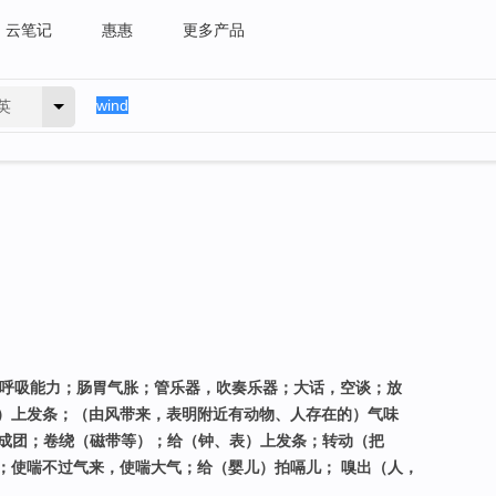
云笔记
惠惠
更多产品
英
，呼吸能力；肠胃气胀；管乐器，吹奏乐器；大话，空谈；放
）上发条；（由风带来，表明附近有动物、人存在的）气味
绕成团；卷绕（磁带等）；给（钟、表）上发条；转动（把
；使喘不过气来，使喘大气；给（婴儿）拍嗝儿； 嗅出（人，