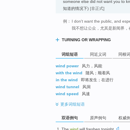
someone else did not want yo
知道的情况下)
[非正式]
例：
I don't want the public, and espec
我不想让公众，尤其是新闻界，
TURNING OR WRAPPING
词组短语
同近义词
同根
wind power
风力，风能
with the wind
随风；顺着风
in the wind
即将发生；在进行
wind tunnel
风洞
wind speed
风速
更多
词组短语
双语例句
原声例句
权威
The
wind
will
freshen
tonight
.