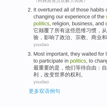
《柯林斯英汉双解大词典》
It
overturned
all
of
those
habits
changing
our
experience
of
the
politics
,
religion
,
business
,
and
它
颠覆了
所有
这些
思维
习惯
，
从
验
，
影响
了
政治
、
宗教
、
商业
和
youdao
Most
important
,
they
waited for
to
participate in
politics
, to
chan
最
重要
的是，
他们
等待
自由
：
自
利，
改变
世界
的权利。
youdao
更多双语例句