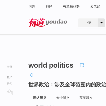
词典
翻译
有道精品课
云笔记
中英
有道 - 网易旗下搜索
world politics
目录
释义
世界政治：涉及全球范围内的政
例句
网络释义
专业释义
英英释义
go
top