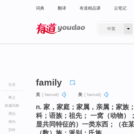
词典
翻译
有道精品课
云笔记
中英
有道 - 网易旗下搜索
family
目录
英
[ˈfæməli]
美
[ˈfæməli]
释义
n. 家，家庭；家属，亲属；家
权威词典
用法
科；语族；祖先； 一窝（动物）
例句
显共同特征的）一类东西；（在
百科
（数）族；派别；氏族