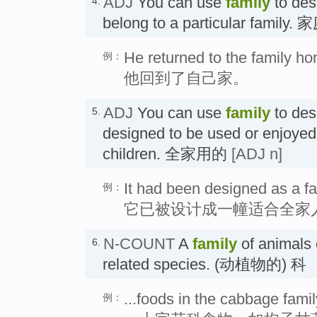
ADJ
You can use
family
to des
4.
belong to a particular family
He returned to the family h
例：
他回到了自己家。
ADJ
You can use
family
to des
5.
designed to be used or enjoyed
children. 全家用的
[ADJ n]
It had been designed as a f
例：
它已被设计成一幢适合全家
N-COUNT
A
family
of animals o
6.
related species. (动植物的) 科
...foods in the cabbage fami
例：