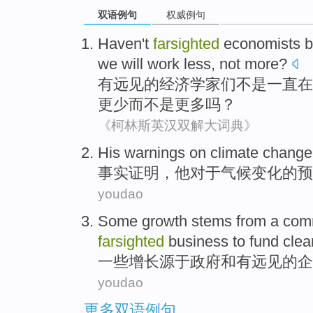
双语例句
权威例句
Haven
't
farsighted
economists
b
we
will
work
less
,
not
more
?
有远见
的
经济学家们
不是
一直在
更少
而
不是
更多
吗？
《柯林斯英汉双解大词典》
His
warnings on
climate
change
事实证明
，
他
对于
气候
变化
的
预
youdao
Some
growth
stems from
a
com
farsighted
business
to
fund
clea
一些
增长
源于
政府
和
有远见
的
企
youdao
更多双语例句