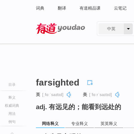
词典
翻译
有道精品课
云笔记
中英
有道 - 网易旗下搜索
farsighted
目录
英
[ˌfɑːˈsaɪtɪd]
美
[ˈfɑːrˈsaɪtɪd]
释义
adj. 有远见的；能看到远处的
权威词典
用法
例句
网络释义
专业释义
英英释义