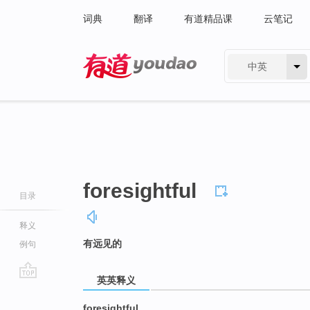
词典
翻译
有道精品课
云笔记
中英
有道 - 网易旗下搜索
foresightful
目录
释义
有远见的
例句
英英释义
go
top
foresightful