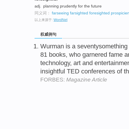
adj.
planning prudently for the future
同义词：
farseeing
farsighted
foresighted
prospicien
以上来源于:
WordNet
权威例句
Wurman is a seventysomething g
81 books, who garnered fame an
technology, art and entertainme
insightful TED conferences of t
FORBES:
Magazine Article