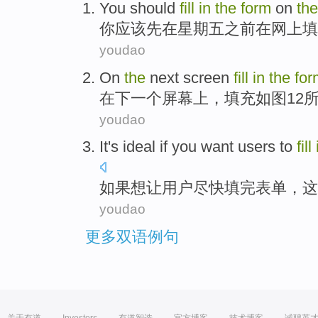
You
should
fill
in
the
form
on
th
你
应该
先
在
星期五之前
在
网上
填
youdao
On
the
next
screen
fill
in
the
for
在下
一个
屏幕上
，
填充
如图
12
youdao
It
's
ideal
if
you want
users
to
fill
如果
想
让
用户
尽快
填
完
表单
，
这
youdao
更多双语例句