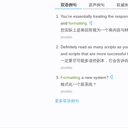
双语例句
原声例句
权威
You
're essentially
treating the
respon
and
formatting
.
您
实际上
是
将
回答
视为
一个
将
内容
与
youdao
Definitely
read
as
many
scripts
as yo
and
scripts that
are more
successful
一定要
尽可能
多
读
些
剧本
，
它
会
告诉
youdao
Formatting
a
new
system
?
格式化
一个
新
系统
？
youdao
更多双语例句