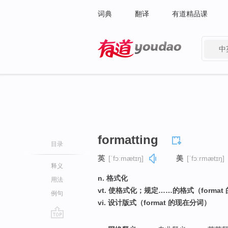
词典
翻译
有道精品课
中
有道 - 网易旗下搜索
formatting
目录
英
[ˈfɔːmætɪŋ]
美
[ˈfɔːrmætɪŋ]
释义
n. 格式化
用法
vt. 使格式化；规定……的格式（forma
例句
vi. 设计版式（format 的现在分词）
go