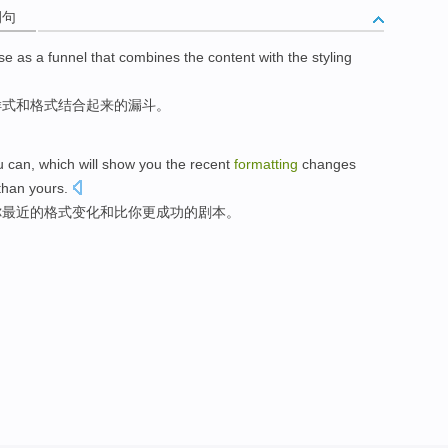
例句
se
as
a
funnel that
combines
the
content
with
the
styling
样式
和
格式
结合起来
的
漏斗
。
u can,
which
will
show
you
the
recent
formatting
changes
than
yours
.
你
最近
的
格式
变化
和
比
你
更
成功
的剧本。