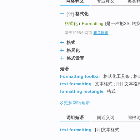
网络释义
专业释义
英英
top
格式化
[计]
格式化
(
Formatting
)是一种把XSL
基于1988个网页
-
相关网页
格式
格局化
格式设置
短语
Formatting toolbar
格式化工具条 ; 格
text formatting
文本格式 ;
[计]
文本格式
formatting rectangle
格式
更多
网络短语
词组短语
同近义词
同根
text formatting
[计]文本格式