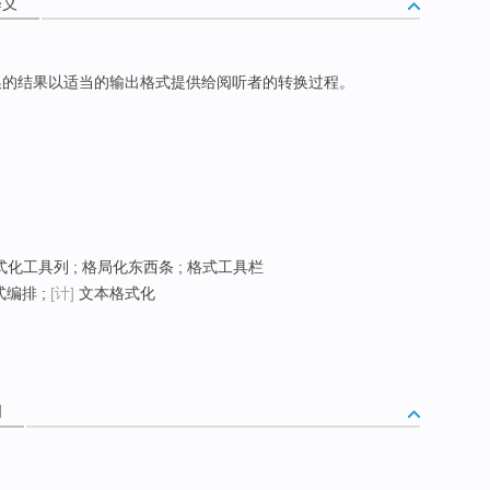
释义
转换的结果以适当的输出格式提供给阅听者的转换过程。
式化工具列 ; 格局化东西条 ; 格式工具栏
编排 ;
[计]
文本格式化
词