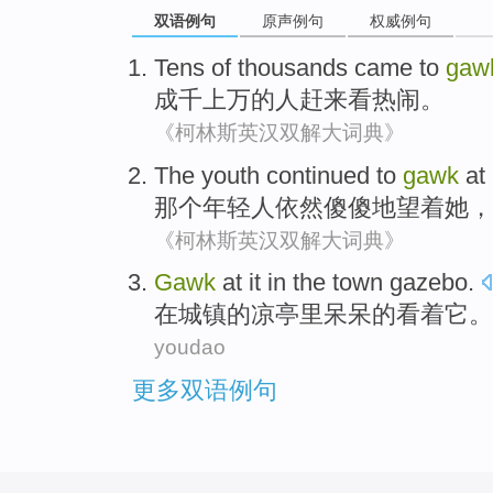
双语例句
原声例句
权威例句
Tens
of thousands
came to
gaw
成千
上万
的人
赶来
看热闹。
《柯林斯英汉双解大词典》
The
youth
continued
to
gawk
at
那个
年轻人
依然
傻傻
地
望着
她
，
《柯林斯英汉双解大词典》
Gawk
at
it
in
the
town
gazebo
.
在
城镇
的凉亭里
呆呆
的看着
它
。
youdao
更多双语例句