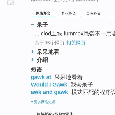
go
网络释义
专业释义
英英释义
top
呆子
... clod土块 lummox愚蠢不中用者
基于95个网页
-
相关网页
呆呆地看
介绍
短语
gawk at
呆呆地看着
Would I Gawk
我会呆子
awk and gawk
模式匹配的程序
更多
网络短语
柯林斯英汉双解大词典