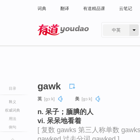
词典
翻译
有道精品课
云笔记
中英
有道 - 网易旗下搜索
gawk
目录
英
[ɡɔːk]
美
[ɡɔːk]
释义
n. 呆子；腼腆的人
权威词典
用法
vi. 呆呆地看着
例句
[ 复数 gawks 第三人称单数 gawk
gawked 过去分词 gawked ]