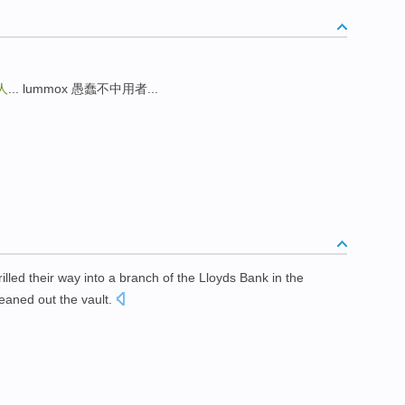
人
... lummox 愚蠢不中用者...
illed their way into a branch of the Lloyds Bank in the
eaned out the vault.