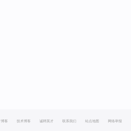
方博客
技术博客
诚聘英才
联系我们
站点地图
网络举报