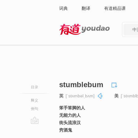
词典
翻译
有道精品课
中
有道 - 网易旗下搜索
stumblebum
目录
英
[ˈstʌmbəlˌbʌm]
美
[ˈstʌmbl
释义
笨手笨脚的人
例句
无能力的人
街头流浪汉
go
穷酒鬼
top