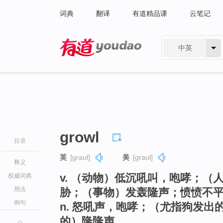
词典
翻译
有道精品课
云笔记
中英
有道 - 网易旗下搜索
growl
目录
英
[ɡraʊl]
美
[ɡraʊl]
释义
v. （动物）低沉吼叫，咆哮；
权威词典
用法
胁；（事物）发轰隆声；愤愤不
例句
n. 怒吼声，咆哮；（尤指狗发
的）隆隆声