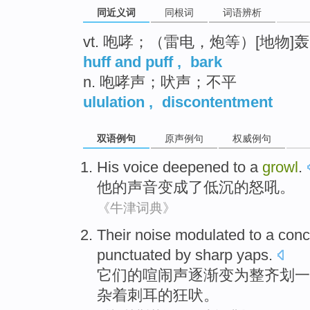
同近义词
同根词
词语辨析
vt. 咆哮；（雷电，炮等）[地物]
huff and puff
,
bark
n. 咆哮声；吠声；不平
ululation
,
discontentment
双语例句
原声例句
权威例句
His
voice
deepened
to a
growl
.
他
的声音
变成
了低沉
的怒吼。
《牛津词典》
Their
noise
modulated to a
conc
punctuated
by
sharp
yaps.
它们
的
喧闹声
逐渐变为整齐划一
杂着刺耳的狂吠。