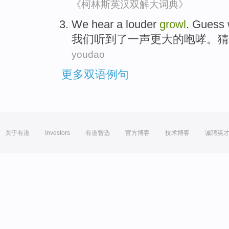
《柯林斯英汉双解大词典》
We
hear
a
louder
growl
.
Guess
我们
听到
了一
声更大
的
咆哮
。
猜
youdao
更多双语例句
关于有道
Investors
有道智选
官方博客
技术博客
诚聘英