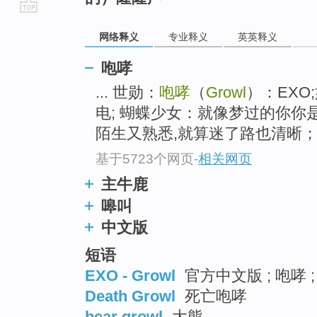
go
网络释义
专业释义
英英释义
top
咆哮
... 世勋：
咆哮
（
Growl
）：EX
电; 蝴蝶少女：就像梦过的你
陌生又熟悉,就算迷了路也清晰； X
基于5723个网页
-
相关网页
主牛鹿
嗥叫
中文版
短语
EXO - Growl
官方中文版 ; 咆哮 ;
Death Growl
死亡咆哮
bear growl
大熊