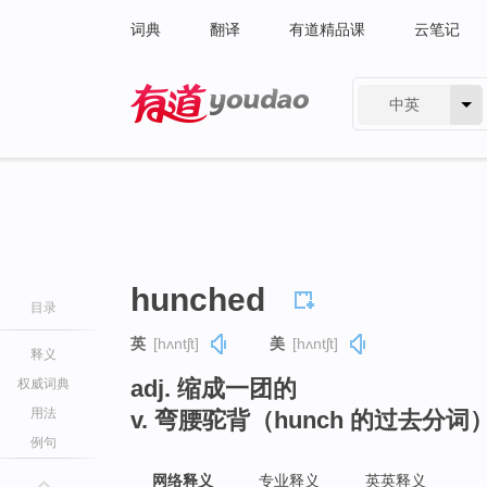
词典
翻译
有道精品课
云笔记
中英
有道 - 网易旗下搜索
hunched
目录
英
[hʌntʃt]
美
[hʌntʃt]
释义
adj. 缩成一团的
权威词典
用法
v. 弯腰驼背（hunch 的过去分词
例句
网络释义
专业释义
英英释义