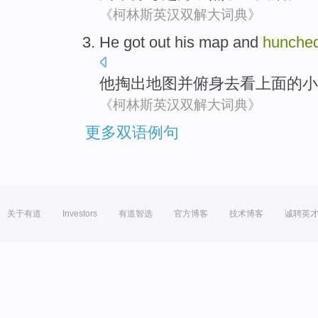
《柯林斯英汉双解大词典》
He got out
his
map
and
hunche
他掏出
地图
并
俯身
去看上面的
小
《柯林斯英汉双解大词典》
更多双语例句
关于有道
Investors
有道智选
官方博客
技术博客
诚聘英