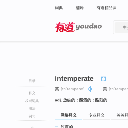
词典
翻译
有道精品课
中
有道 - 网易旗下搜索
intemperate
目录
英
[ɪnˈtempərət]
美
[ɪnˈtempər
释义
adj. 放纵的；酗酒的；酷烈的
权威词典
用法
网络释义
专业释义
英英
例句
过度的