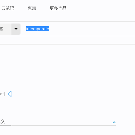
云笔记
惠惠
更多产品
英
ət]
释义