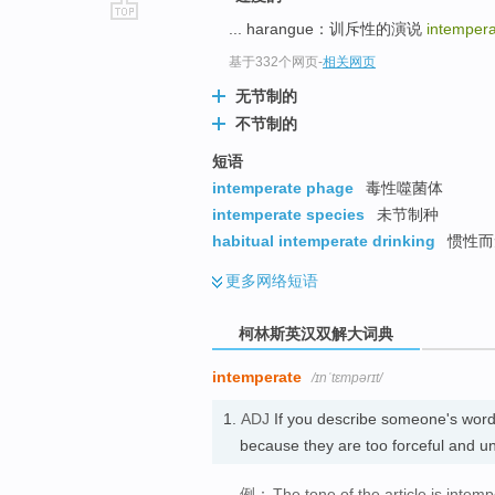
... harangue：训斥性的演说
intemper
go
top
基于332个网页
-
相关网页
无节制的
不节制的
短语
intemperate phage
毒性噬菌体
intemperate species
未节制种
habitual intemperate drinking
惯性而
更多
网络短语
柯林斯英汉双解大词典
intemperate
/ɪnˈtɛmpərɪt/
1.
ADJ
If you describe someone's wor
because they are too forceful and
例：
The tone of the article is intemp