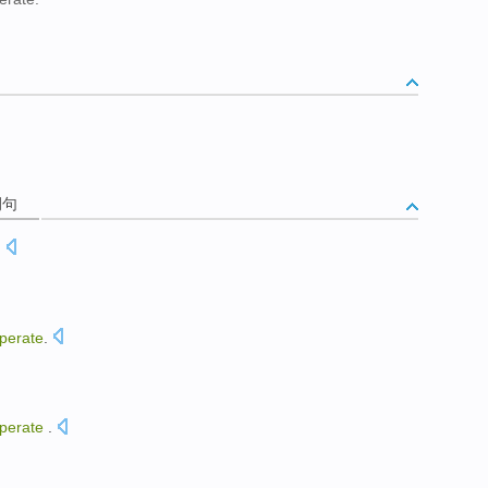
例句
.
perate
.
perate
.