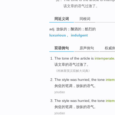
该文章的语气过激了。
同近义词
同根词
adj. 放纵的；酗酒的；酷烈的
luxurious
,
indulgent
双语例句
原声例句
权威
The
tone
of
the article
is
intemperate
该
文章
的
语气
过激
了。
《柯林斯英汉双解大词典》
The style was hurried,
the
tone
intem
匆促
的
笔调，
放纵
的
语气
。
youdao
The style was hurried,
the
tone
intem
匆促
的
笔调，
放纵
的
语气
。
youdao