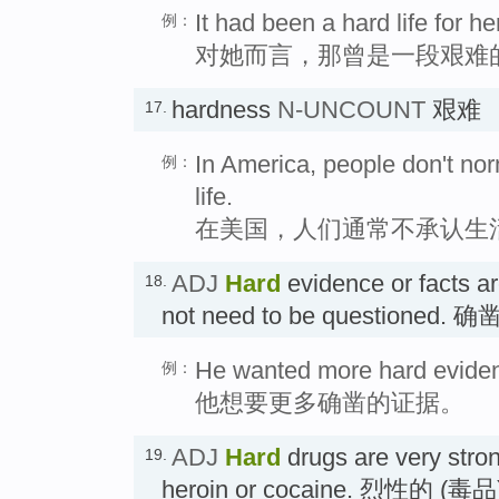
It had been a hard life for he
例：
对她而言，那曾是一段艰难
hardness
N-UNCOUNT
艰难
17.
In America, people don't nor
例：
life.
在美国，人们通常不承认生
ADJ
Hard
evidence or facts ar
18.
not need to be questioned. 
He wanted more hard evide
例：
他想要更多确凿的证据。
ADJ
Hard
drugs are very stron
19.
heroin or cocaine. 烈性的 (毒品