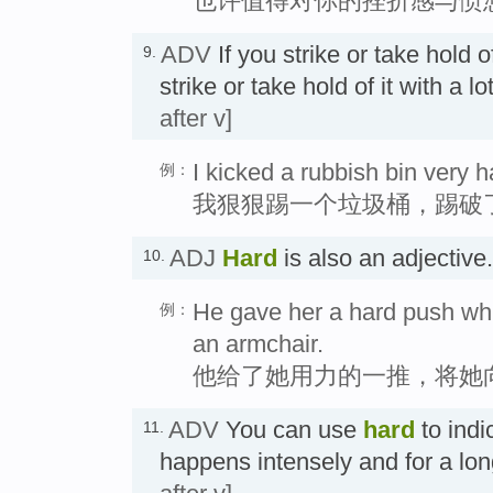
也许值得对你的挫折感与愤
ADV
If you strike or take hold
9.
strike or take hold of it with a
after v]
I kicked a rubbish bin very 
例：
我狠狠踢一个垃圾桶，踢破
ADJ
Hard
is also an adject
10.
He gave her a hard push whi
例：
an armchair.
他给了她用力的一推，将她
ADV
You can use
hard
to indi
11.
happens intensely and for a 