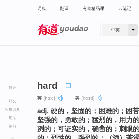
词典
翻译
有道精品课
云笔记
中英
有道 - 网易旗下搜索
hard
目录
英
[hɑːd]
美
[hɑːrd]
释义
adj. 硬的，坚固的；困难的；
权威词典
用法
坚强的，勇敢的；猛烈的，用力
例句
冽的；可证实的，确凿的；刺眼
的；烈性的，强烈的；（酒）苦