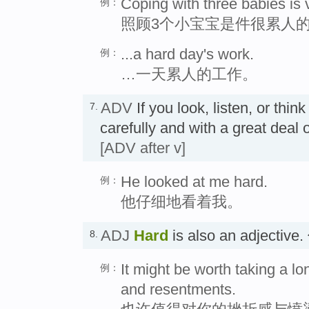
Coping with three babies is 
例：
照顾3个小宝宝是件很累人
...a hard day's work.
例：
…一天累人的工作。
ADV
If you look, listen, or thin
7.
carefully and with a great dea
[ADV after v]
He looked at me hard.
例：
他仔细地看着我。
ADJ
Hard
is also an adjectiv
8.
It might be worth taking a lo
例：
and resentments.