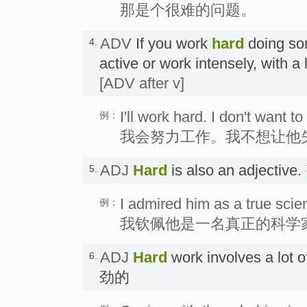
那是个很难的问题。
ADV
If you work
hard
doing som
4.
active or work intensely, with a
[ADV after v]
I'll work hard. I don't want t
例：
我会努力工作。我不想让他
ADJ
Hard
is also an adjecti
5.
I admired him as a true scie
例：
我钦佩他是一名真正的科学
ADJ
Hard
work involves a lot of
6.
劲的