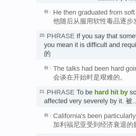
He then graduated from soft
例：
他随后从服用软性毒品逐步
PHRASE
If you say that some
20.
you mean it is difficult and requ
的
The talks had been hard goin
例：
会谈在开始时是艰难的。
PHRASE
To be
hard hit
by
so
21.
affected very severely by it.
California's been particularl
例：
加利福尼亚受到经济衰退的