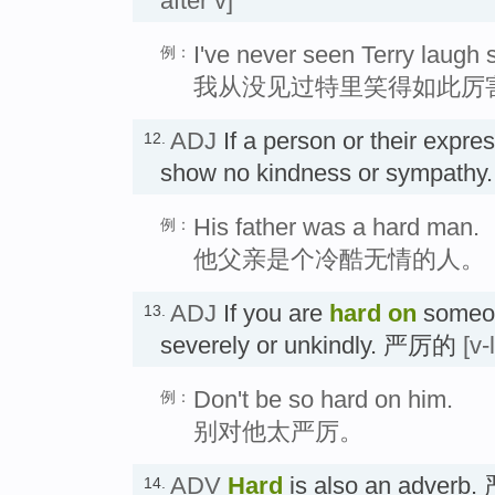
after v]
I've never seen Terry laugh 
例：
我从没见过特里笑得如此厉
ADJ
If a person or their expre
12.
show no kindness or sympa
His father was a hard man.
例：
他父亲是个冷酷无情的人。
ADJ
If you are
hard on
someon
13.
severely or unkindly. 严厉的
[v-
Don't be so hard on him.
例：
别对他太严厉。
ADV
Hard
is also an adver
14.