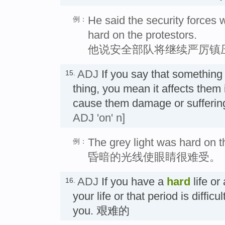
He said the security forces
例：
hard on the protestors.
他说安全部队将继续严厉镇
ADJ
If you say that something
15.
thing, you mean it affects them i
cause them damage or suff
ADJ 'on' n]
The grey light was hard on t
例：
昏暗的光线使眼睛很难受。
ADJ
If you have a
hard
life or
16.
your life or that period is diffic
you. 艰难的