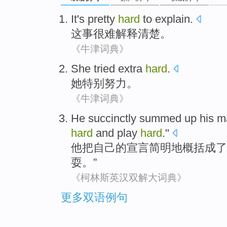
It
's pretty
hard
to
explain
.
这
事
很难
解释清楚
。
《牛津词典》
She
tried
extra
hard
.
她
特别
努力
。
《牛津词典》
He
succinctly
summed up
his
m
hard
and play
hard
."
他
把
自己
的
宣言
简明
地概括成了
耍
。”
《柯林斯英汉双解大词典》
更多双语例句