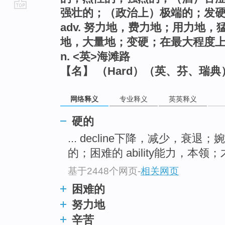
强壮的；（政治上）极端的；发
go
adv. 努力地，费力地；用力地
top
地，大量地；变硬；在最大程度
n. <英>海滩路
【名】 （Hard）（英、芬、瑞
网络释义
专业释义
英英释义
硬的
... decline下降，减少，衰退；
的；困难的 ability能力，本领；才
基于2448个网页
-
相关网页
困难的
努力地
辛苦