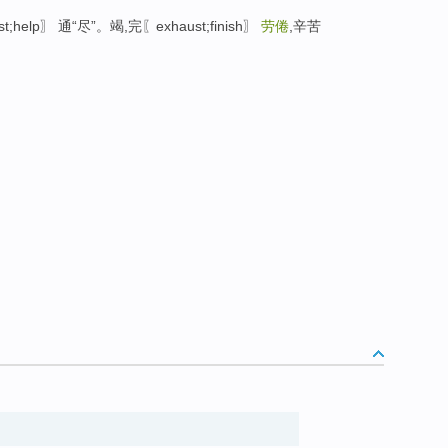
;help〗 通“尽”。竭,完〖exhaust;finish〗
劳倦
,辛苦