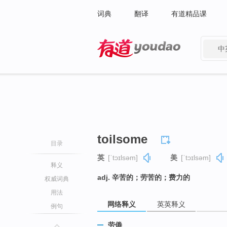
词典
翻译
有道精品课
中
有道 - 网易旗下搜索
toilsome
目录
英
[ˈtɔɪlsəm]
美
[ˈtɔɪlsəm]
释义
adj. 辛苦的；劳苦的；费力的
权威词典
用法
网络释义
英英释义
例句
劳倦