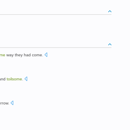
ome
way
they
had
come
.
 and
toilsome
.
rrow
.