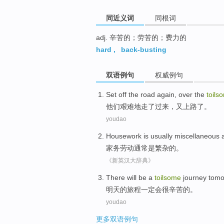
同近义词
同根词
adj. 辛苦的；劳苦的；费力的
hard
,
back-busting
双语例句
权威例句
Set off the road
again
, over the
toils
他们
艰难地走了
过来
，
又
上路
了。
youdao
Housework
is
usually
miscellaneous
家务劳动
通常
是
繁杂
的。
《新英汉大辞典》
There will
be a
toilsome
journey
tomo
明天
的
旅程
一定会
很
辛苦的。
youdao
更多双语例句