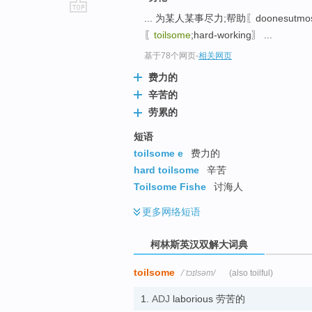
... 为某人某事尽力;帮助〖doonesutmost
go
〖
toilsome
;hard-working〗 ...
top
基于78个网页
-
相关网页
费力的
辛苦的
劳累的
短语
toilsome e
费力的
hard toilsome
辛苦
Toilsome Fishe
讨海人
更多
网络短语
柯林斯英汉双解大词典
toilsome
/ˈtɔɪlsəm/
(also toilful)
1.
ADJ
laborious 劳苦的