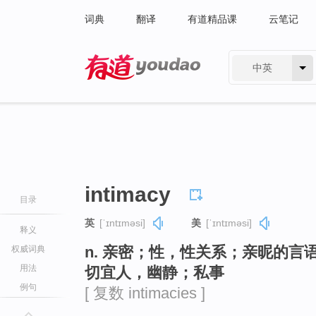
词典
翻译
有道精品课
云笔记
中英
有道 - 网易旗下搜索
intimacy
目录
英
[ˈɪntɪməsi]
美
[ˈɪntɪməsi]
释义
n. 亲密；性，性关系；亲昵的
权威词典
用法
切宜人，幽静；私事
例句
[ 复数 intimacies ]