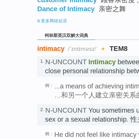
Dance of Intimacy
亲密之舞
更多
网络短语
柯林斯英汉双解大词典
intimacy
TEM8
/ˈɪntɪməsɪ/
N-UNCOUNT
Intimacy
between
1.
close personal relationship b
...a means of achieving inti
例：
…和另一个人建立亲密关系
N-UNCOUNT
You sometimes 
2.
sex or a sexual relationship.
He did not feel like intimac
例：