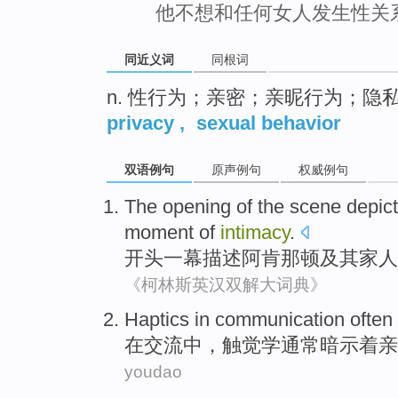
他不想和任何女人发生性关
同近义词
同根词
n. 性行为；亲密；亲昵行为；隐
privacy
,
sexual behavior
双语例句
原声例句
权威例句
The
opening
of
the
scene
depic
moment
of
intimacy
.
开头
一幕
描述
阿肯
那
顿
及其
家人
《柯林斯英汉双解大词典》
Haptics
in
communication
often
在
交流
中，
触觉
学
通常
暗示
着亲
youdao