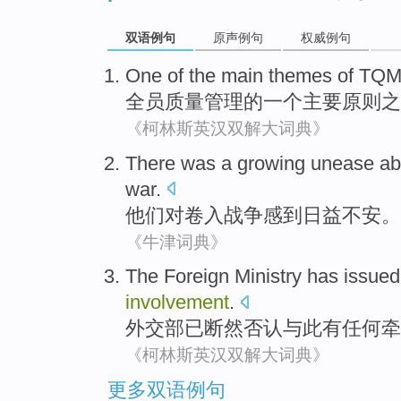
双语例句
原声例句
权威例句
One
of
the
main
themes of
TQ
全员
质量管理
的
一
个
主要
原则之
《柯林斯英汉双解大词典》
There was a
growing unease
ab
war
.
他们
对
卷入
战争感到
日益
不安。
《牛津词典》
The Foreign Ministry
has
issued 
involvement
.
外交部
已
断然
否认
与
此有
任何
牵
《柯林斯英汉双解大词典》
更多双语例句