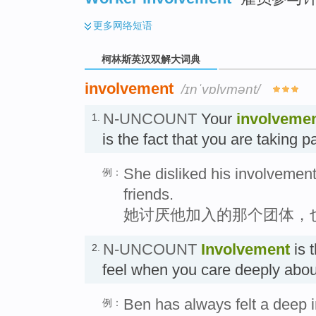
更多
网络短语
柯林斯英汉双解大词典
involvement
/ɪnˈvɒlvmənt/
N-UNCOUNT
Your
involveme
1.
is the fact that you are taking p
She disliked his involvement
例：
friends.
她讨厌他加入的那个团体，
N-UNCOUNT
Involvement
is 
2.
feel when you care deeply a
Ben has always felt a deep 
例：