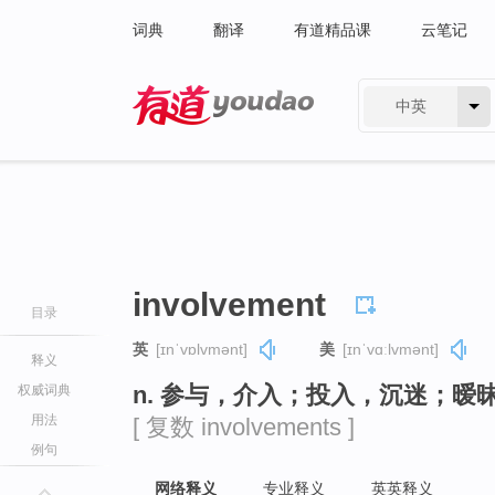
词典
翻译
有道精品课
云笔记
中英
有道 - 网易旗下搜索
involvement
目录
英
[ɪnˈvɒlvmənt]
美
[ɪnˈvɑːlvmənt]
释义
n. 参与，介入；投入，沉迷；暧
权威词典
用法
[ 复数 involvements ]
例句
网络释义
专业释义
英英释义