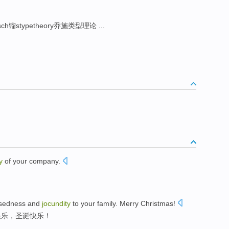
sch镏stypetheory乔施类型理论 ...
y
of
your
company
.
sedness
and
jocundity
to
your
family
.
Merry
Christmas
!
快乐
，
圣诞
快乐！