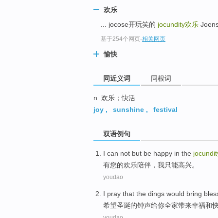
top
欢乐
... jocose开玩笑的
jocundity
欢乐
Joen
基于254个网页
-
相关网页
愉快
同近义词
同根词
n. 欢乐；快活
joy
,
sunshine
,
festival
双语例句
I
can not but be
happy
in the
jocundit
有
您
的
欢乐
陪伴
，
我
只能
高兴
。
youdao
I
pray
that the
dings
would
bring
bles
希望
圣诞
的
钟声
给
你
全家
带来
幸福
和
youdao