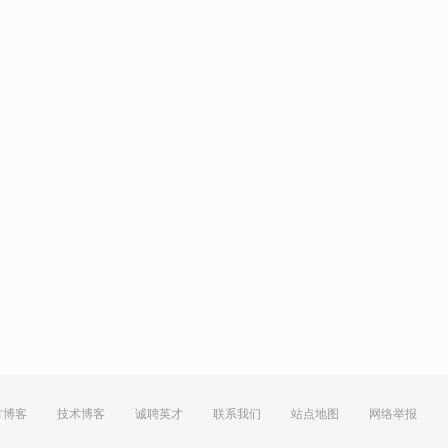
方博客
技术博客
诚聘英才
联系我们
站点地图
网络举报