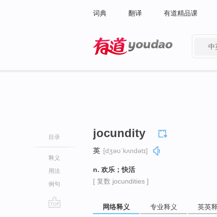
词典
翻译
有道精品课
中
有道 - 网易旗下搜索
jocundity
目录
英
[dʒəʊˈkʌndətɪ]
释义
n. 欢乐；快活
用法
[ 复数 jocundities ]
例句
网络释义
专业释义
英英
go