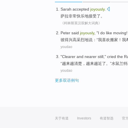
Sarah
accepted
joyously
.
萨拉
非常快乐地
接受了
。
《柯林斯英汉双解大词典》
P
eter said
joyously
, "I do like movin
彼
得兴高采烈地说：“我喜欢搬家！我
youdao
"
Clearer
and nearer
still,"
cried
the R
“越来越
清楚
，
越来越
近了。”水鼠兰
youdao
更多双语例句
关于有道
Investors
有道智选
官