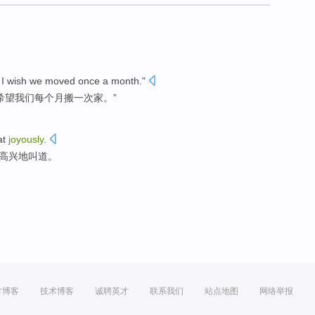
g! I wish we moved once a month."
希望我们每个月搬一次家。”
at
joyously
.
特高兴地
叫
道。
方博客
技术博客
诚聘英才
联系我们
站点地图
网络举报