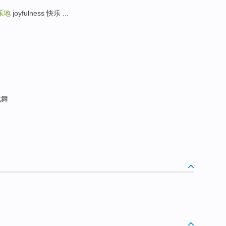
乐地
joyfulness 快乐 ...
载舞