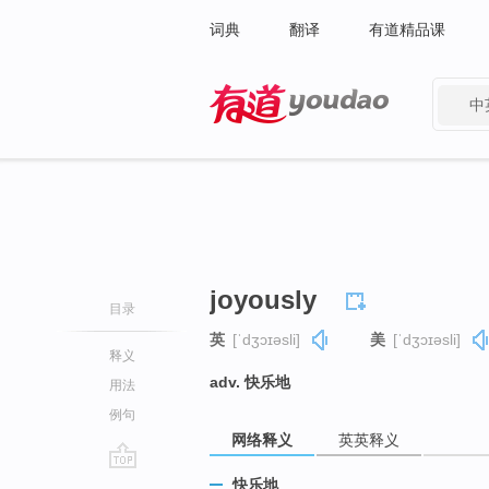
词典
翻译
有道精品课
中
有道 - 网易旗下搜索
joyously
目录
英
[ˈdʒɔɪəsli]
美
[ˈdʒɔɪəsli]
释义
adv. 快乐地
用法
例句
网络释义
英英释义
go
快乐地