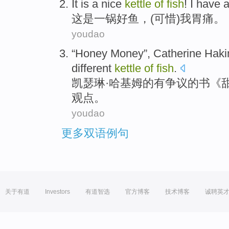
It
is
a
nice
kettle
of
fish
!
I
have 
这
是
一
锅
好
鱼
，(可惜)
我
胃痛
。
youdao
“
Honey
Money
”, Catherine
Hak
different
kettle
of
fish
.
凯瑟琳·
哈基姆
的
有争议的书《
观点。
youdao
更多双语例句
关于有道
Investors
有道智选
官方博客
技术博客
诚聘英