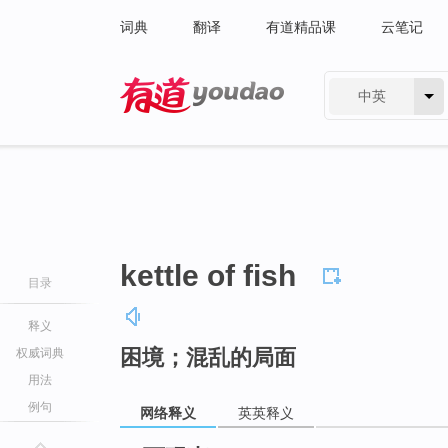
词典
翻译
有道精品课
云笔记
中英
有道 - 网易旗下搜索
kettle of fish
目录
释义
困境；混乱的局面
权威词典
用法
例句
网络释义
英英释义