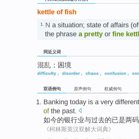
kettle of fish
N
a situation; state of affairs (o
1.
the phrase
a pretty
or
fine kett
同近义词
混乱；困境
difficulty
,
disorder
,
chaos
,
confusion
,
cor
双语例句
原声例句
权威例句
Banking
today
is
a very differen
of
the past
.
如今
的
银行业
与
过去
的
已
是
两码
《柯林斯英汉双解大词典》