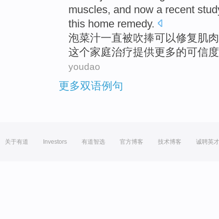
muscles
, and
now
a
recent
stud
this
home
remedy
.
泡菜
汁
一直
被
吹捧
可以
修复
肌肉
这个
家庭
治疗
提供
更多
的
可信度
youdao
更多双语例句
关于有道
Investors
有道智选
官方博客
技术博客
诚聘英