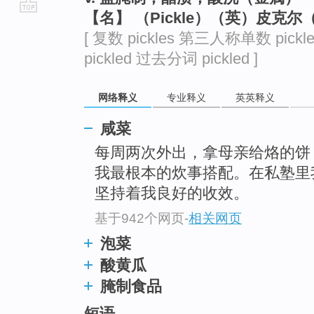
【名】 （Pickle）（英）皮克尔
go
[ 复数 pickles 第三人称单数 pickl
top
pickled 过去分词 pickled ]
网络释义
专业释义
英英释义
咸菜
每周两次外出，拿母亲给烙的饼
我最根本的炊事搭配。在私塾里
坚持着我良好的收效。
基于942个网页
-
相关网页
泡菜
酸黄瓜
腌制食品
短语