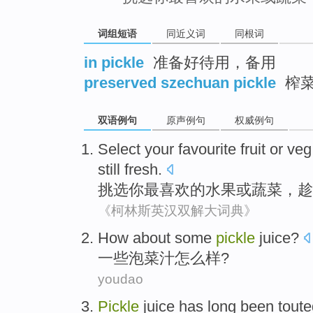
词组短语
同近义词
同根词
in pickle
准备好待用，备用
preserved szechuan pickle
榨
双语例句
原声例句
权威例句
Select
your
favourite
fruit
or
veg
still
fresh
.
挑选
你
最喜欢
的
水果
或
蔬菜
，趁
《柯林斯英汉双解大词典》
How about
some
pickle
juice
?
一些
泡菜
汁
怎么样?
youdao
Pickle
juice
has long been
toute