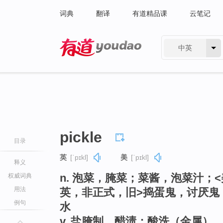
词典
翻译
有道精品课
云笔记
中英
有道 - 网易旗下搜索
pickle
目录
英
[ˈpɪkl]
美
[ˈpɪkl]
释义
n. 泡菜，腌菜；菜酱，泡菜汁；
权威词典
用法
英，非正式，旧>捣蛋鬼，讨厌鬼
例句
水
v. 盐腌制，醋渍；酸洗（金属）