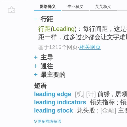
网络释义
专业释义
英英释义
go
行距
top
行距
(
Leading
)：每行间距，这
距一样，过多过少都会让文字难
基于1216个网页
-
相关网页
主导
通往
最主要的
短语
leading edge
[机]
[计]
前缘 ; 居
leading indicators
领先指标 ; 领
leading stock
龙头股 ;
[金融]
主要
更多
网络短语