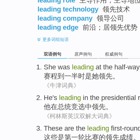
leading role
主导作用；主导地
leading technology
领先技术
leading company
领导公司
leading edge
前沿；居领先优势
更多
词组短语
双语例句
原声例句
权威例句
She
was
leading
at
the half-way
赛程
到
一半时
是
她
领先
。
《牛津词典》
He
's
leading
in
the presidential
r
他
在
总统
竞选中
领先
。
《柯林斯英汉双解大词典》
These
are
the
leading
first-roun
这些
是
第
一轮
比赛的
领先
成绩
。