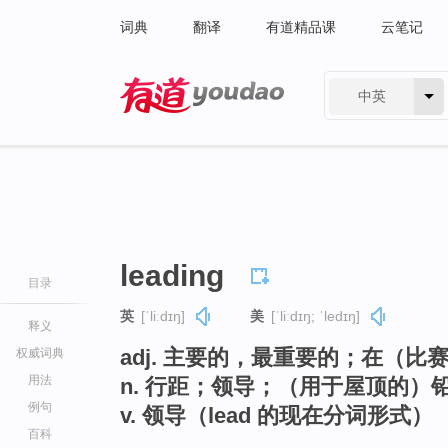
词典
翻译
有道精品课
云笔记
中英
有道 - 网易旗下搜索
leading
目录
英
[ˈliːdɪŋ]
美
[ˈliːdɪŋ; ˈledɪŋ]
释义
adj. 主要的，最重要的；在（
权威词典
用法
n. 行距；领导；（用于屋顶的）
例句
v. 领导（lead 的现在分词形式）
百科