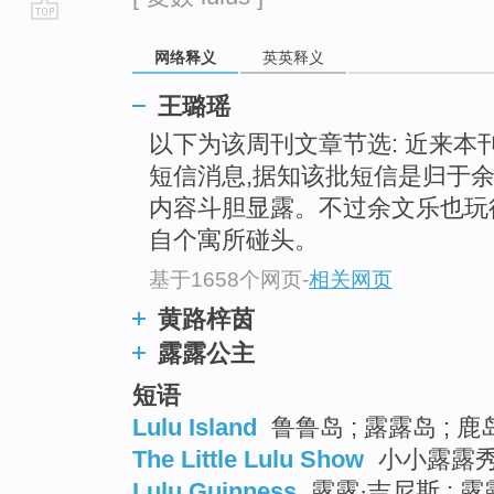
go
网络释义
英英释义
top
王璐瑶
以下为该周刊文章节选: 近来
短信消息,据知该批短信是归于
内容斗胆显露。不过余文乐也玩
自个寓所碰头。
基于1658个网页
-
相关网页
黄路梓茵
露露公主
短语
Lulu Island
鲁鲁岛 ; 露露岛 ; 
The Little Lulu Show
小小露露秀 
Lulu Guinness
露露·吉尼斯 ; 露