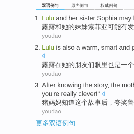
双语例句
原声例句
权威例句
Lulu
and
her
sister
Sophia
may
露露
和
她
的
妹妹
索菲亚
可能
有
发
youdao
Lulu
is also
a
warm
,
smart
and
露露
在
她
的
朋友
们眼里
也是
一个
youdao
A
fter knowing the story, the mo
you're really clever!"
猪
妈妈知道这个故事后，夸奖鲁
youdao
更多双语例句