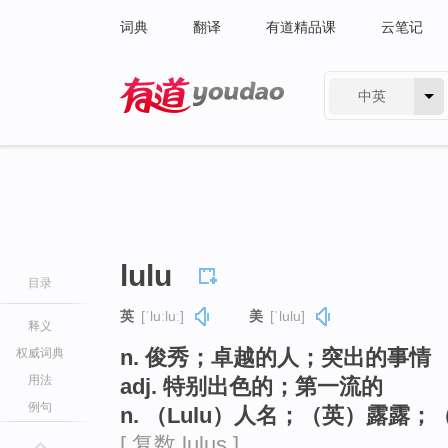
词典
翻译
有道精品课
云笔记
中英
有道 - 网易旗下搜索
lulu
目录
英
[ˈluːluː]
美
[ˈlulu]
释义
n. 俊秀；卓越的人；突出的事情
权威词典
用法
adj. 特别出色的；第一流的
例句
n. （Lulu）人名；（英）露露
[ 复数 lulus ]