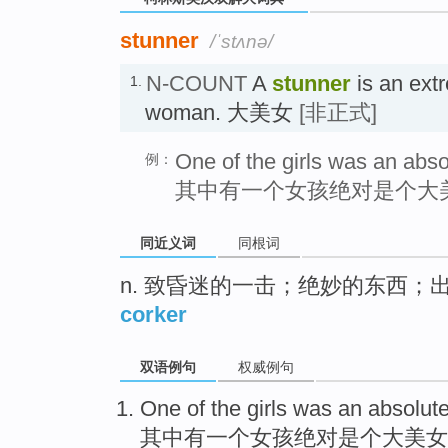
stunner
/ˈstʌnə/
N-COUNT
A
stunner
is an extr
1.
woman. 大美女
[非正式]
One of the girls was an abso
例：
其中有一个女孩绝对是个大
同近义词
同根词
n. 致昏迷的一击；绝妙的东西；
corker
双语例句
权威例句
One
of the
girls
was an
absolut
其中
有一
个
女孩
绝对
是个大美女