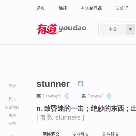
词典
翻译
有道精品课
云笔记
中英
有道 - 网易旗下搜索
stunner
目录
英
[ˈstʌnə(r)]
美
[ˈstʌnər]
释义
n. 致昏迷的一击；绝妙的东西；
权威词典
用法
[ 复数 stunners ]
例句
网络释义
专业释义
英英释义