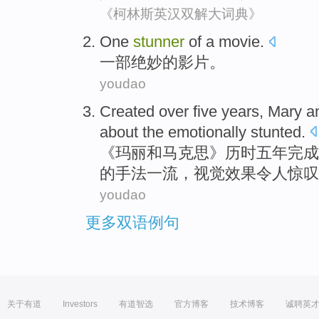
《柯林斯英汉双解大词典》
One
stunner
of a
movie
.
一部
绝妙
的
影片。
youdao
Created over
five
years
,
Mary
a
about the
emotionally stunted
.
《
玛丽
和
马克思
》历时
五
年
完成
的手法一流，
视觉
效果令人惊叹
youdao
更多双语例句
关于有道
Investors
有道智选
官方博客
技术博客
诚聘英