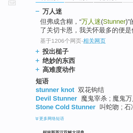
go
万人迷
top
但弗成含糊，“
万人迷
(
Stunner
)
了关切卡恩，我关怀最多的便是
基于1206个网页
-
相关网页
投出槌子
绝妙的东西
高难度动作
短语
stunner knot
双花钩结
Devil Stunner
魔鬼宰杀 ; 魔鬼万
Stone Cold Stunner
叫蛇吻 ; 石
更多
网络短语
柯林斯英汉双解大词典