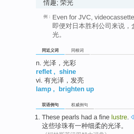
情趣; 荣光
Even for JVC, videocassette t
例：
即便对日本胜利公司来说，
光。
同近义词
同根词
n. 光泽，光彩
reflet
,
shine
vi. 有光泽，发亮
lamp
,
brighten up
双语例句
权威例句
These
pearls
had
a
fine
lustre
.
这些
珍珠
有
一种
细
柔的
光泽
。