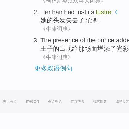
《柯林斯英汉双解大词典》
Her
hair
had lost
its
lustre
.
她
的头发
失去
了
光泽
。
《牛津词典》
The
presence
of
the
prince
add
王子
的
出现
给
那
场面
增添了
光彩
《牛津词典》
更多双语例句
关于有道
Investors
有道智选
官方博客
技术博客
诚聘英