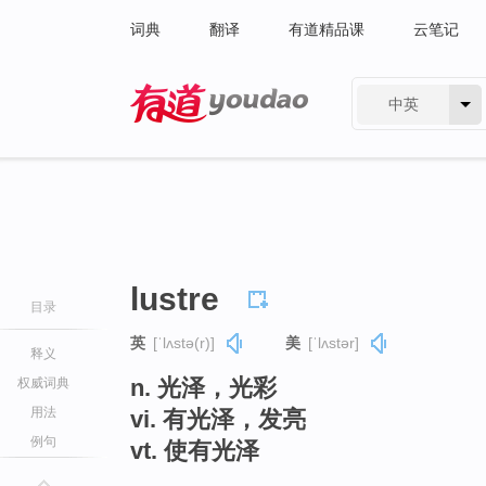
词典
翻译
有道精品课
云笔记
中英
有道 - 网易旗下搜索
lustre
目录
英
[ˈlʌstə(r)]
美
[ˈlʌstər]
释义
n. 光泽，光彩
权威词典
用法
vi. 有光泽，发亮
例句
vt. 使有光泽