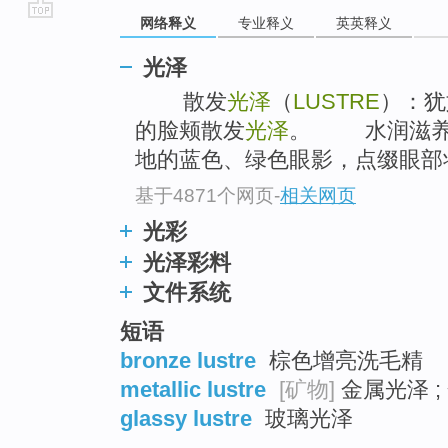
网络释义
专业释义
英英释义
go
top
光泽
散发
光泽
（
LUSTRE
）：犹
的脸颊散发
光泽
。 水润滋养（
地的蓝色、绿色眼影，点缀眼部
基于4871个网页
-
相关网页
光彩
光泽彩料
文件系统
短语
bronze lustre
棕色增亮洗毛精
metallic lustre
[矿物]
金属光泽 ;
glassy lustre
玻璃光泽