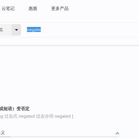
云笔记
惠惠
更多产品
英
词或短语）变否定
g 过去式 negated 过去分词 negated ]
释义