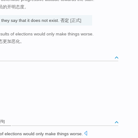
员的开明态度。
they say that it does not exist. 否定
[正式]
sults of elections would only make things worse.
态更加恶化。
例句
of
elections
would only
make
things
worse
.