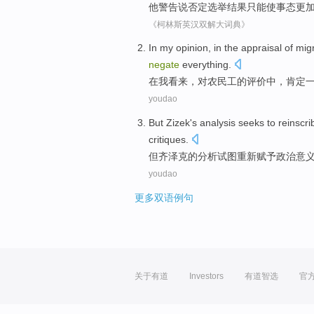
他
警告
说
否定
选举
结果
只能
使
事态
更
《柯林斯英汉双解大词典》
In
my
opinion
,
in
the
appraisal
of
mig
negate
everything.
在
我
看来
，对
农民工
的
评价
中
，
肯定
youdao
But
Zizek
's
analysis
seeks to
reinscr
critiques
.
但
齐泽克
的
分析
试图
重新赋予
政治
意
youdao
更多双语例句
关于有道
Investors
有道智选
官