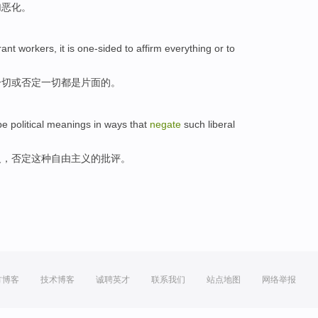
加恶化。
rant workers
, it
is
one-sided
to
affirm
everything
or
to
一切
或
否定
一切都
是
片面
的。
ibe
political
meanings
in ways that
negate
such
liberal
义
，
否定
这种
自由主义
的
批评
。
方博客
技术博客
诚聘英才
联系我们
站点地图
网络举报