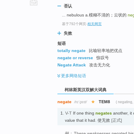
否认
go
... nebulous a.模糊不清的；云状的
ne
top
基于792个网页
-
相关网页
失效
短语
totally negate
比喻轻率地把优点
negate or reverse
惊叹号
Negate Attack
攻击无力化
更多
网络短语
柯林斯英汉双解大词典
negate
TEM8
/nɪˈɡeɪt/
( negating,
1.
V-T
If one thing
negates
another, it 
value that it had. 使无效
[正式]
例：
These weaknesses negated his o