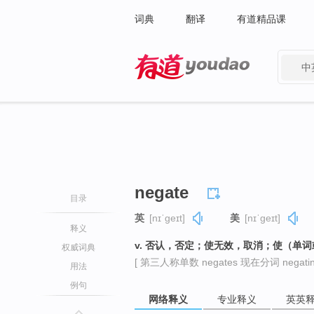
词典
翻译
有道精品课
中
有道 - 网易旗下搜索
negate
目录
英
[nɪˈɡeɪt]
美
[nɪˈɡeɪt]
释义
v. 否认，否定；使无效，取消；使（单
权威词典
[ 第三人称单数 negates 现在分词 negatin
用法
例句
网络释义
专业释义
英英