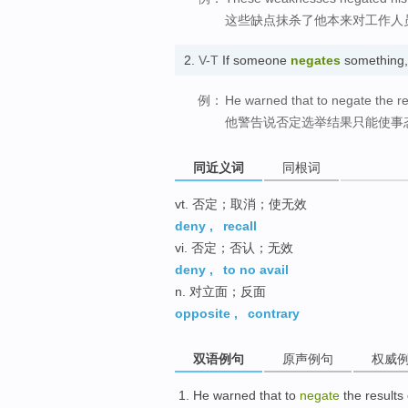
这些缺点抹杀了他本来对工作人
2.
V-T
If someone
negates
something, 
例：
He warned that to negate the re
他警告说否定选举结果只能使事
同近义词
同根词
vt. 否定；取消；使无效
deny
,
recall
vi. 否定；否认；无效
deny
,
to no avail
n. 对立面；反面
opposite
,
contrary
双语例句
原声例句
权威
He
warned
that
to
negate
the results