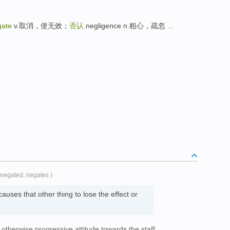
gate
v.取消，使无效；
否认
negligence n.粗心，疏忽 ...
 negated, negates )
causes that other thing to lose the effect or
therwise progressive attitude towards the staff.