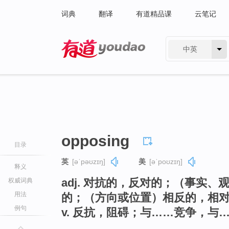
词典
翻译
有道精品课
云笔记
中英
有道 - 网易旗下搜索
opposing
目录
英
[əˈpəʊzɪŋ]
美
[əˈpoʊzɪŋ]
释义
adj. 对抗的，反对的；（事实
权威词典
用法
的；（方向或位置）相反的，相
例句
v. 反抗，阻碍；与……竞争，与…