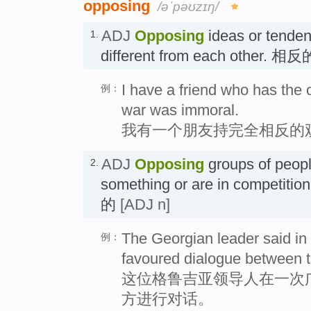
opposing
/əˈpəʊzɪŋ/
ADJ
Opposing
ideas or tendenc
1.
different from each other. 相
I have a friend who has the 
例：
war was immoral.
我有一个朋友持完全相反的
ADJ
Opposing
groups of peopl
2.
something or are in competitio
的
[ADJ n]
The Georgian leader said in a
例：
favoured dialogue between t
这位格鲁吉亚领导人在一次
方进行对话。