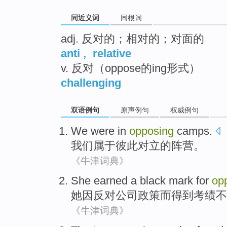
同近义词
同根词
adj. 反对的；相对的；对面的
anti
,
relative
v. 反对（oppose的ing形式）
challenging
双语例句
原声例句
权威例句
We
were in
opposing
camps
.
我们
属于
彼此对立
的
阵营
。
《牛津词典》
She
earned
a black mark for
op
她
因
反对
公司
政策
而
得到
考绩不
《牛津词典》