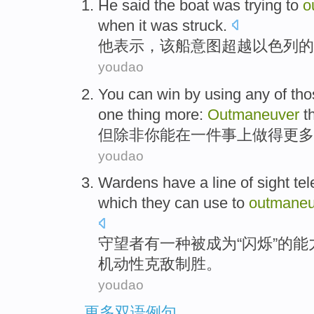
He
said
the
boat
was
trying to
o
when
it was
struck
.
他
表示
，
该
船
意图
超越
以色列
的
youdao
You
can
win
by
using any of th
one
thing
more
:
Outmaneuver
th
但
除非
你
能
在
一
件事
上做
得更多
youdao
Wardens
have
a
line of sight te
which they can
use
to
outmaneu
守望者
有
一种
被成为“
闪烁
”
的
能
机动性克敌制胜
。
youdao
更多双语例句