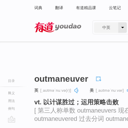
词典
翻译
有道精品课
云笔记
中英
有道 - 网易旗下搜索
outmaneuver
目录
英
[ˌaʊtməˈnuːvə(r)]
美
[ˌaʊtməˈnuːvər]
释义
vt. 以计谋胜过；运用策略击败
用法
例句
[ 第三人称单数 outmaneuvers 现在
outmaneuvered 过去分词 outmaneu
go