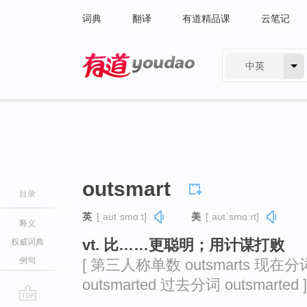
词典
翻译
有道精品课
云笔记
中英
有道 - 网易旗下搜索
outsmart
目录
英
[ˌaʊtˈsmɑːt]
美
[ˌaʊtˈsmɑːrt]
释义
vt. 比……更聪明；用计谋打败
权威词典
例句
[ 第三人称单数 outsmarts 现在分词 
outsmarted 过去分词 outsmarted ]