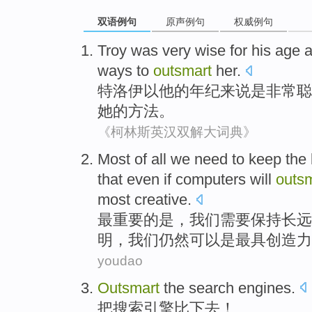
双语例句
原声例句
权威例句
Troy
was
very
wise
for
his
age
ways to
outsmart
her
.
特洛伊以
他
的
年纪
来说
是
非常
聪
她的方法。
《柯林斯英汉双解大词典》
Most
of
all
we
need to
keep
the
that
even if
computers
will
outs
most
creative
.
最
重要
的
是
，
我们
需要
保持
长远
明
，我们
仍然
可以
是
最
具创造力
youdao
Outsmart
the
search
engines
.
把
搜索
引擎
比下去
！