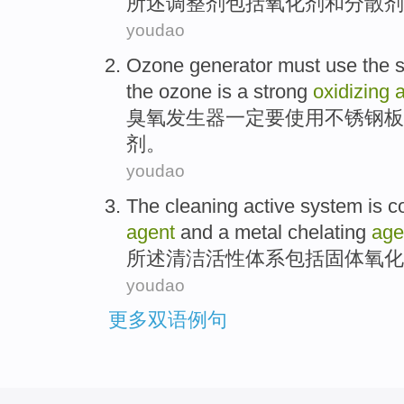
所
述
调整
剂
包括
氧化剂
和
分散剂
youdao
Ozone
generator
must
use
the
s
the ozone
is
a
strong
oxidizing
臭氧
发生器
一定要
使用
不锈钢
板
剂
。
youdao
The cleaning
active
system
is
c
agent
and
a
metal
chelating
age
所
述
清洁
活性
体系
包括
固体
氧化
youdao
更多双语例句