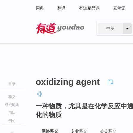
词典
翻译
有道精品课
云笔记
中英
有道 - 网易旗下搜索
oxidizing agent
目录
释义
一种物质，尤其是在化学反应中
权威词典
用法
化的物质
例句
网络释义
专业释义
英英释义