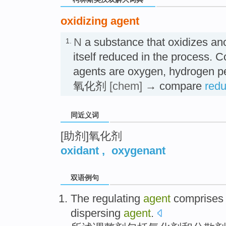
oxidizing agent
N
a substance that oxidizes an
1.
itself reduced in the process.
agents are oxygen, hydrogen per
氧化剂
[chem]
→ compare
redu
同近义词
[助剂]氧化剂
oxidant
,
oxygenant
双语例句
The
regulating
agent
comprises
dispersing
agent
.