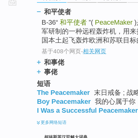
go
和平使者
top
B-36“
和平使者
”(
PeaceMaker
军研制的一种远程轰炸机，用来
国本土起飞轰炸欧洲和苏联目标
基于408个网页
-
相关网页
和事佬
事佬
短语
The Peacemaker
末日戒备 ; 战略
Boy Peacemaker
我的心属于你 ;
I Was a Successful Peacemaker
更多
网络短语
柯林斯英汉双解大词典