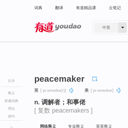
词典
翻译
有道精品课
云笔记
中英
有道 - 网易旗下搜索
peacemaker
目录
英
[ˈpiːsmeɪkə(r)]
美
[ˈpiːsmeɪkər]
释义
n. 调解者；和事佬
权威词典
用法
[ 复数 peacemakers ]
例句
网络释义
专业释义
英英释义