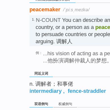
peacemaker
/ˈpiːsˌmeɪkə/
N-COUNT
You can describe an 
1.
country, or a person as a
peac
to persuade countries or people 
arguing. 调解人
...his vision of acting as a
例：
...他扮演调解仲裁人的梦想
同近义词
n. 调解者；和事佬
intermediary
,
fence-straddler
双语例句
权威例句