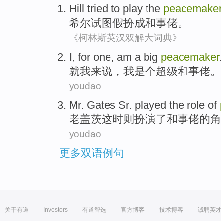
Hill
tried to
play
the
peacemake
希尔
试图
假扮成
和事佬
。
《柯林斯英汉双解大词典》
I
,
for
one,
am
a big
peacemaker
就
我
来说
，
我
是个
超级和事佬。
youdao
Mr. Gates Sr.
played
the
role
of
老
盖茨
这时则
扮演
了和事佬
的
角
youdao
更多双语例句
关于有道
Investors
有道智选
官方博客
技术博客
诚聘英