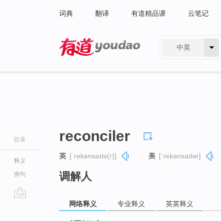
词典
翻译
有道精品课
云笔记
中英
有道 - 网易旗下搜索
reconciler
目录
英
[ˈrekənsaɪlə(r)]
美
[ˈrekənsaɪlər]
释义
调解人
例句
网络释义
专业释义
英英释义
go
top