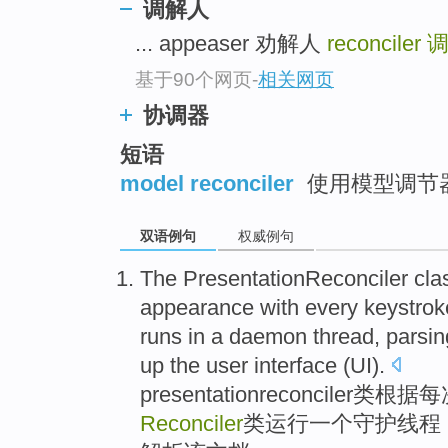
调解人
... appeaser 劝解人
reconciler
基于90个网页
-
相关网页
协调器
短语
model reconciler
使用模型调节
双语例句
权威例句
The PresentationReconciler
cla
appearance
with every
keystrok
runs in
a
daemon
thread
,
parsin
up the
user
interface
(
UI
).
presentationreconciler
类
根据每
Reconciler
类
运行
一个
守护
线程