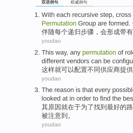
双语例句
权威例句
With
each
recursive
step
, cross
Permutation
Group
are
formed
.
伴随
每个
递归
步骤
，会
形成
带有
youdao
This way
,
any
permutation
of
rol
different
vendors
can be
config
这样
就
可以
配置
不同
供应商提供
youdao
The
reason
is
that
every
possibl
looked
at
in order to
find
the
bes
其
原因
就在于
为了
找到
最好
的
路
被
注意
到
。
youdao