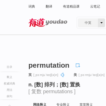
词典
翻译
有道精品课
云笔记
中英
有道 - 网易旗下搜索
permutation
目录
英
[ˌpɜːmjuˈteɪʃ(ə)n]
美
[ˌpɜːrmjuˈteɪʃ(ə)n]
释义
n. [数] 排列；[数] 置换
权威词典
用法
[ 复数 permutations ]
例句
网络释义
专业释义
英英释义