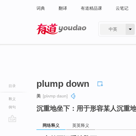
词典
翻译
有道精品课
云笔记
中英
有道 - 网易旗下搜索
plump down
目录
美
[plʌmp daʊn]
释义
沉重地坐下：用于形容某人沉重
例句
网络释义
英英释义
go
top