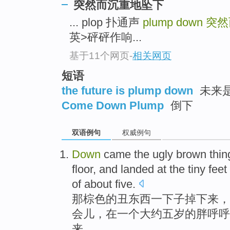
突然而沉重地坠下
... plop 扑通声
plump down
突然
英>砰砰作响...
基于11个网页
-
相关网页
短语
the future is plump down
未来是
Come Down Plump
倒下
双语例句
权威例句
Down
came the
ugly
brown
thin
floor
, and
landed
at
the tiny
feet
of
about
five
.
那棕色
的
丑
东西
一下子掉
下来
，
会儿，
在
一个
大约
五岁
的
胖呼呼
来。