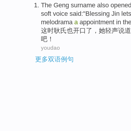
The
Geng surname
also
opened
soft voice
said
:"
Blessing
Jin let
melodrama
a
appointment in th
这时
耿氏
也
开口
了，
她
轻声
说道
吧
！
youdao
更多双语例句